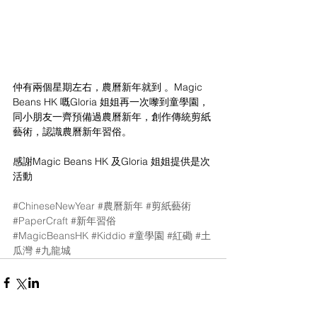
仲有兩個星期左右，農曆新年就到 。Magic 
Beans HK 嘅Gloria 姐姐再一次嚟到童學園，
同小朋友一齊預備過農曆新年，創作傳統剪紙
藝術，認識農曆新年習俗。
感謝Magic Beans HK 及Gloria 姐姐提供是次
活動
#ChineseNewYear
#農曆新年
#剪紙藝術
#PaperCraft
#新年習俗
#MagicBeansHK
#Kiddio
#童學園
#紅磡
#土
瓜灣
#九龍城