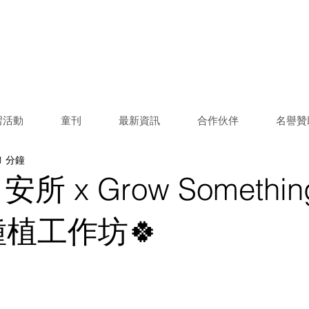
習活動
童刊
最新資訊
合作伙伴
名譽贊
1 分鐘
x 安所 x Grow Somethin
植工作坊🍀