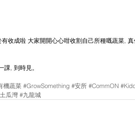
於有收成啦 大家開開心心咁收割自己所種嘅蔬菜, 
課, 到時見。
有機蔬菜
#GrowSomething
#安所
#CommON
#Kidd
#土瓜灣
#九龍城