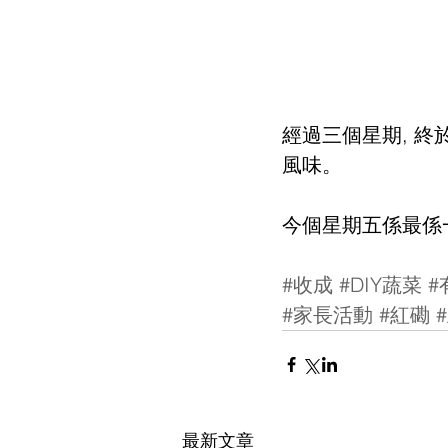
經過三個星期, 終
風味。
今個星期五係最係一
#收成
#DIY蔬菜
#
#家長活動
#紅磡
最新文章