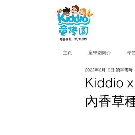
主頁
童學園簡介
學
2023年6月19日
讀畢需時 
Kiddio 
內香草種