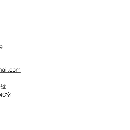
療 (Feeding Therapy)
9
mail.com
9號
4C室