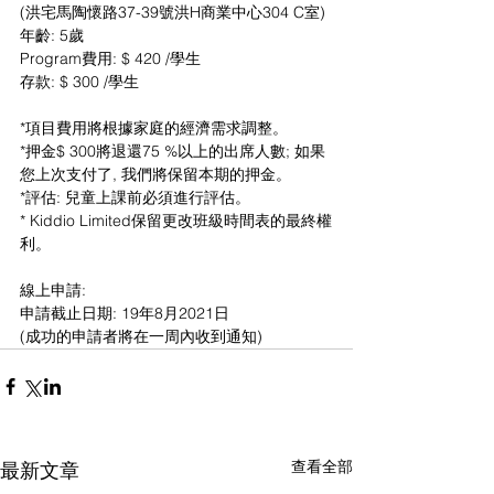
(洪宅馬陶懷路37-39號洪H商業中心304 C室)
年齡: 5歲
Program費用: $ 420 /學生
存款: $ 300 /學生
*項目費用將根據家庭的經濟需求調整。
*押金$ 300將退還75 %以上的出席人數; 如果
您上次支付了, 我們將保留本期的押金。
*評估: 兒童上課前必須進行評估。
* Kiddio Limited保留更改班級時間表的最終權
利。
線上申請:
申請截止日期: 19年8月2021日
(成功的申請者將在一周內收到通知)
查看全部
最新文章