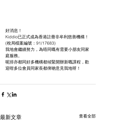
好消息！
Kiddio已正式成為香港註冊非牟利慈善機構！
(稅局檔案編號：91/17683)
我地會繼續努力，為唔同嘅有需要小朋友同家
庭服務。
呢排亦都同好多機構都傾緊開辦新嘅課程，歡
迎咁多位會員同家長都俾啲意見我地呀！
查看全部
最新文章