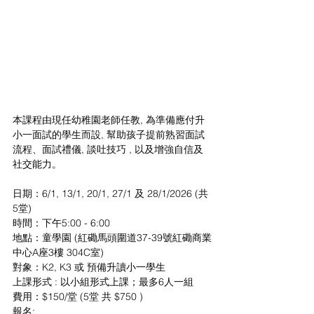
本課程由現任幼稚園老師任教, 為準備應付升
小一面試的學生而設, 幫助孩子提前熟習面試
流程、面試禮儀, 談吐技巧 , 以及增強自信及
社交能力。
日期：6/1, 13/1, 20/1, 27/1 及 28/1/2026 (共
5堂)
時間：下午5:00 - 6:00
地點：童學園 (紅磡馬頭圍道37-39號紅磡商業
中心A座3樓 304C室)
對象：K2, K3 或 預備升讀小一學生
上課形式 : 以小組形式上課；最多6人一組
費用：$150/堂 (5堂 共 $750 )
報名: 