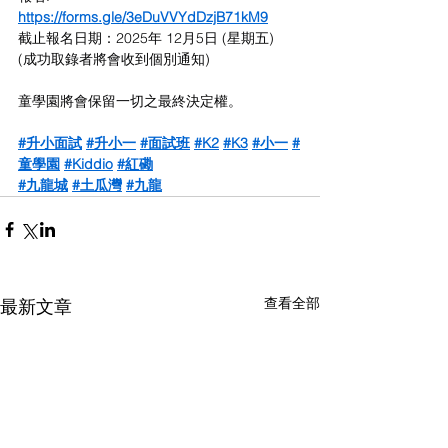
https://forms.gle/3eDuVVYdDzjB71kM9
截止報名日期：2025年 12月5日 (星期五)
(成功取錄者將會收到個別通知)
童學園將會保留一切之最終決定權。
#升小面試
#升小一
#面試班
#K2
#K3
#小一
#
童學園
#Kiddio
#紅磡
#九龍城
#土瓜灣
#九龍
查看全部
最新文章