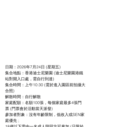
日期：2026年7月24日 (星期五)
集合地點：香港迪士尼樂園 (迪士尼樂園港鐵
站對開入口處，需自行到達)
集合時間：上午10:30 (需於進入園區前拍攝大
合照)
解散時間：自行解散
家庭配額：名額100張，每個家庭最多4張門
票 (門票會於活動當天派發)
參加者對象：沒有年齡限制，低收入或SEN家
庭優先 ; 
18歲以下需由一名成人陪同方可參加 (只限於