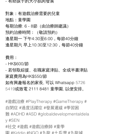
- 有助孩子的大小肌肉發展
對象：有遊戲治療需要的兒童
地點：童學園
每期治療: 6 - 8節（由治療師建議）
預約治療時間：（敬請預約）
逢星期一 下午4:30至6:00，每節40分鐘
逢星期六 早上10:30至12:30，每節40分鐘
費用：
- HK$600/節
- 若領取綜援、在職家庭津貼、全或半書津貼
家庭費用為HK$550/節
如有興趣報名的家長, 可以 Whatsapp 
5726 
5419
或致電 2111 8481 童學園, 以便安排。
#遊戲治療
#PlayTherapy
#GameTherapy
#
自閉症
#過度活躍症
#發展遲緩
#學習困
難
#ADHD
#ASD
#globaldevelopmentaldela
y
#SEN
#社交
#遊戲
#遊戲治療師
#童學
園
#Kiddio
#NGO
#九龍
#土瓜灣
#九龍城