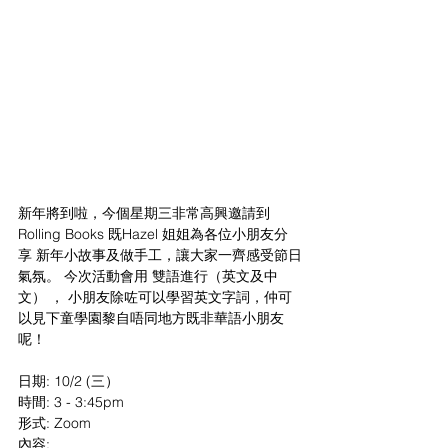
新年將到啦，今個星期三非常高興邀請到 
Rolling Books 既Hazel 姐姐為各位小朋友分
享 新年小故事及做手工，讓大家一齊感受節日
氣氛。 今次活動會用 雙語進行（英文及中
文） ， 小朋友除咗可以學習英文字詞，仲可
以見下童學園黎自唔同地方既非華語小朋友
呢！ 
日期: 10/2 (三）
時間: 3 - 3:45pm 
形式: Zoom
內容: