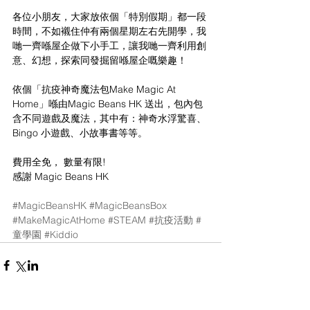
各位小朋友，大家放依個「特別假期」都一段
時間，不如襯住仲有兩個星期左右先開學，我
哋一齊喺屋企做下小手工，讓我哋一齊利用創
意、幻想，探索同發掘留喺屋企嘅樂趣！
依個「抗疫神奇魔法包Make Magic At 
Home」喺由Magic Beans HK 送出，包內包
含不同遊戲及魔法，其中有：神奇水浮驚喜、
Bingo 小遊戲、小故事書等等。
費用全免， 數量有限!
感謝 Magic Beans HK
#MagicBeansHK
#MagicBeansBox
#MakeMagicAtHome
#STEAM
#抗疫活動
#
童學園
#Kiddio