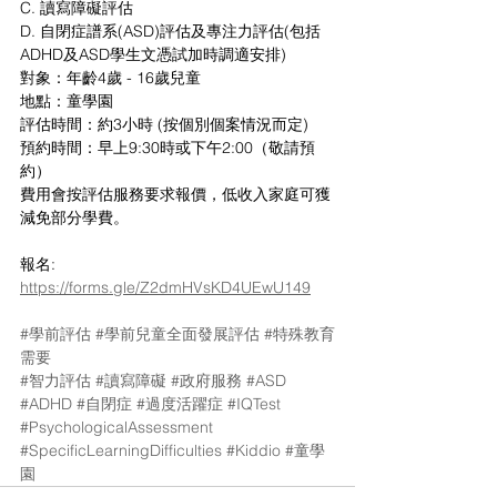
C. 讀寫障礙評估 
D. 自閉症譜系(ASD)評估及專注力評估(包括
ADHD及ASD學生文憑試加時調適安排)
對象：年齡4歲 - 16歲兒童
地點：童學園
評估時間：約3小時 (按個別個案情況而定)
預約時間：早上9:30時或下午2:00（敬請預
約）
費用會按評估服務要求報價，低收入家庭可獲
減免部分學費。
報名: 
https://forms.gle/Z2dmHVsKD4UEwU149
#學前評估
#學前兒童全面發展評估
#特殊教育
需要
#智力評估
#讀寫障礙
#政府服務
#ASD
#ADHD
#自閉症
#過度活躍症
#IQTest
#PsychologicalAssessment
#SpecificLearningDifficulties
#Kiddio
#童學
園