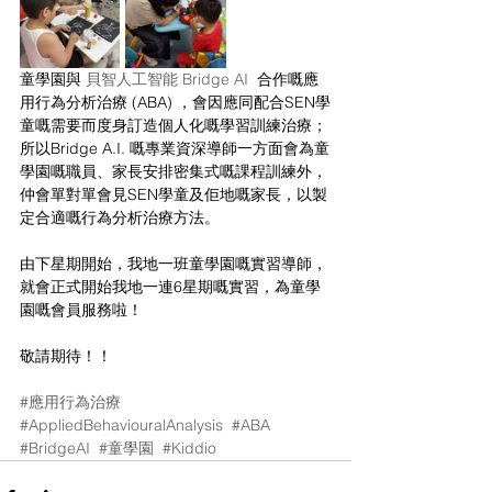
童學園與 
貝智人工智能 Bridge AI
  合作嘅應
用行為分析治療 (ABA) ，會因應同配合SEN學
童嘅需要而度身訂造個人化嘅學習訓練治療；
所以Bridge A.I. 嘅專業資深導師一方面會為童
學園嘅職員、家長安排密集式嘅課程訓練外，
仲會單對單會見SEN學童及佢地嘅家長，以製
定合適嘅行為分析治療方法。
由下星期開始，我地一班童學園嘅實習導師，
就會正式開始我地一連6星期嘅實習，為童學
園嘅會員服務啦！
敬請期待！！
#應用行為治療
#AppliedBehaviouralAnalysis
#ABA
#BridgeAI
#童學園
#Kiddio