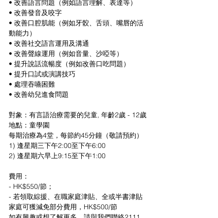
• 改善語言問題（例如語言理解、表達等）
• 改善發音及咬字
• 改善口腔肌能（例如牙骹、舌頭、嘴唇的活
動能力）
• 改善社交語言運用及溝通
• 改善聲線運用（例如音量、沙啞等）
• 提升說話流暢度（例如改善口吃問題）
• 提升口試或演講技巧
• 處理吞嚥困難
• 改善幼兒進食問題
對象：有言語治療需要的兒童, 年齡2歲 - 12歲
地點：童學園
每期治療為4堂，每節約45分鐘（敬請預約）
1) 逢星期三下午2:00至下午6:00
2) 逢星期六早上9:15至下午1:00
費用：
- HK$550/節；
- 若領取綜援、在職家庭津貼、全或半書津貼
家庭可獲減免部分費用，HK$500/節
如有興趣或想了解更多，請與我們聯絡2111 