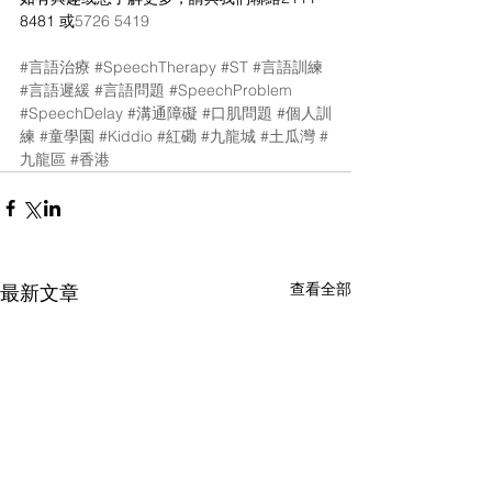
8481 或
5726 5419
#言語治療
#SpeechTherapy
#ST
#言語訓練
#言語遲緩
#言語問題
#SpeechProblem
#SpeechDelay
#溝通障礙
#口肌問題
#個人訓
練
#童學園
#Kiddio
#紅磡
#九龍城
#土瓜灣
#
九龍區
#香港
查看全部
最新文章