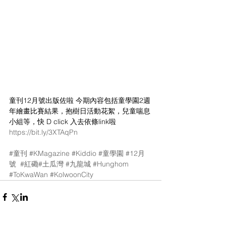
童刊12月號出版佐啦 今期內容包括童學園2週
年繪畫比賽結果，抱樹日活動花絮，兒童喘息
小組等，快 D click 入去依條link啦 
https://bit.ly/3XTAqPn
#童刊
#KMagazine
#Kiddio
#童學園
#12月
號
#紅磡
#土瓜灣
#九龍城
#Hunghom
#ToKwaWan
#KolwoonCity