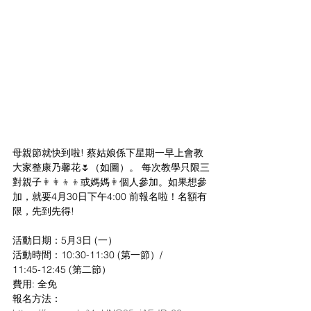
母親節就快到啦! 蔡姑娘係下星期一早上會教
大家整康乃馨花🌷（如圖）。 每次教學只限三
對親子
👩‍👩‍👦‍👦
或媽媽
👩
個人參加。如果想參
加，就要4月30日下午4:00 前報名啦！名額有
限，先到先得!
活動日期：5月3日 (一）
活動時間：10:30-11:30 (第一節）/ 
11:45-12:45 (第二節）
費用: 全免
報名方法：