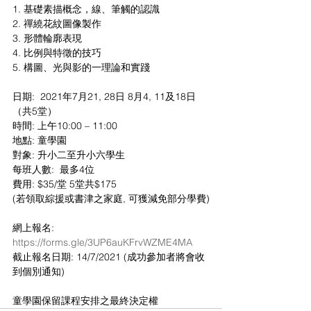
1. 基礎素描概念，線、筆觸的認識 
2. 禪繞花紋圖像製作 
3. 形體輪廓表現  
4. 比例與特徵的技巧 
5. 構圖、光與影的一理論和實踐 
日期:  2021年7月21, 28日 8月4, 11及18日
（共5堂） 
時間: 上午10:00 – 11:00 
地點: 童學園 
對象: 升小二至升小六學生 
每班人數:  最多4位 
費用: $35/堂 5堂共$175 
(若領取綜援或書津之家庭, 可獲減免部分學費)
網上報名: 
https://forms.gle/3UP6auKFrvWZME4MA
截止報名日期: 14/7/2021 (成功參加者將會收
到個別通知)
童學園保留課程安排之最終決定權