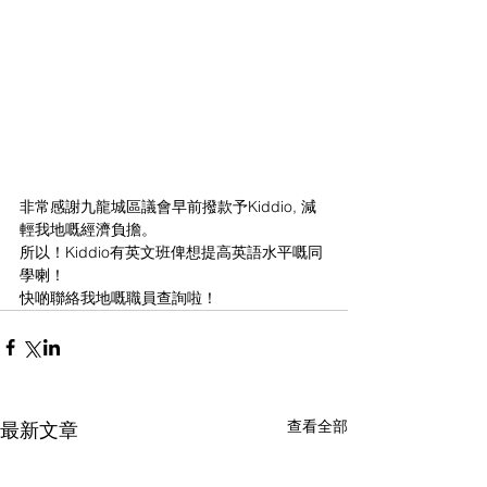
非常感謝九龍城區議會早前撥款予Kiddio, 減
輕我地嘅經濟負擔。
所以！Kiddio有英文班俾想提高英語水平嘅同
學喇！
快啲聯絡我地嘅職員查詢啦！
查看全部
最新文章