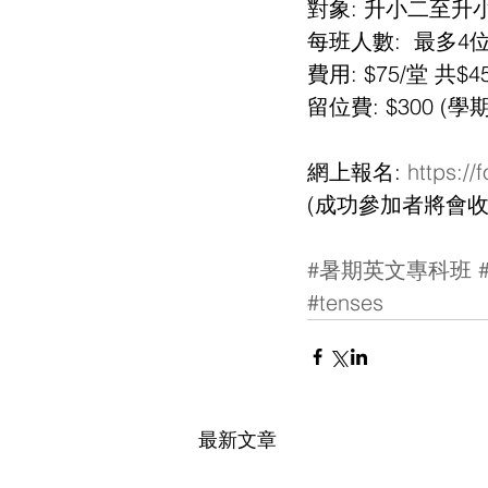
對象: 升小二至升
每班人數:  最多4
費用: $75/堂 
留位費: $300 
網上報名: 
https:/
(成功參加者將會收
#暑期英文專科班
#tenses
最新文章