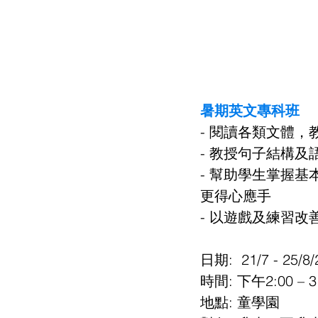
暑期英文專科班
- 閱讀各類文體，
- 教授句子結構及
- 幫助學生掌握
更得心應手
- 以遊戲及練習
日期:  21/7 - 
時間: 下午2:00 – 3
地點: 童學園