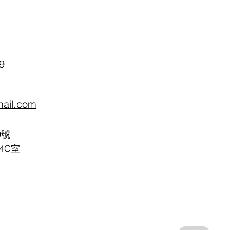
9
mail.com
9號
4C室