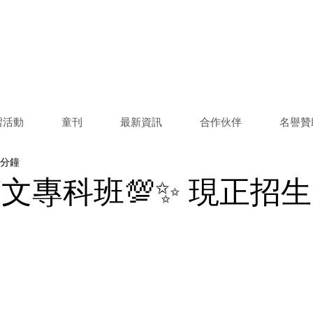
習活動
童刊
最新資訊
合作伙伴
名譽贊
 分鐘
專科班💯✨ 現正招生!!