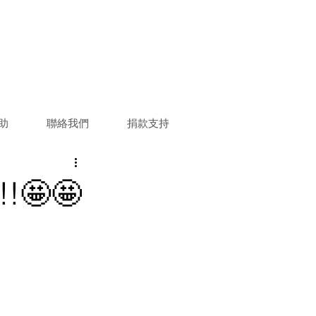
助
聯絡我們
捐款支持
🤩🤩