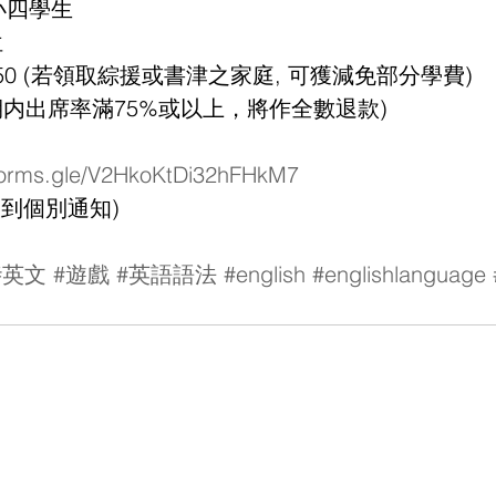
小四學生
位
共$450 (若領取綜援或書津之家庭, 可獲減免部分學費)
(學期内出席率滿75%或以上，將作全數退款)
/forms.gle/V2HkoKtDi32hFHkM7
到個別通知)
#英文
#遊戲
#英語語法
#english
#englishlanguage