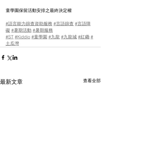
童學園保留活動安排之最終決定權
#語言能力篩查資助服務
#言語篩查
#言語障
礙
#暑期活動
#暑期服務
#ST
#Kiddio
#童學園
#九龍
#九龍城
#紅磡
#
土瓜灣
查看全部
最新文章