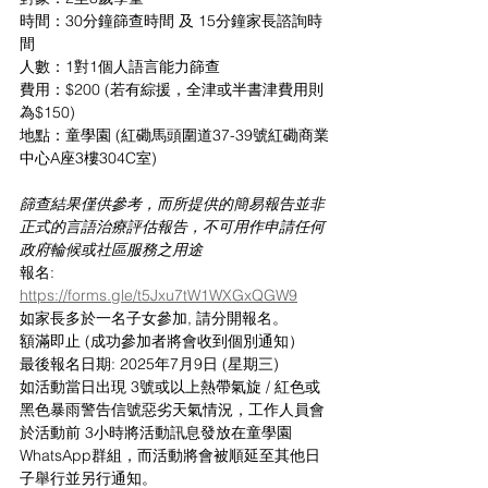
時間：30分鐘篩查時間 及 15分鐘家長諮詢時
間
人數：1對1個人語言能力篩查
費用：$200 (若有綜援，全津或半書津費用則
為$150)
地點：童學園 (紅磡馬頭圍道37-39號紅磡商業
中心A座3樓304C室)
篩查結果僅供參考，而所提供的簡易報告並非
正式的言語治療評估報告，不可用作申請任何
政府輪候或社區服務之用途 
報名: 
https://forms.gle/t5Jxu7tW1WXGxQGW9
如家長多於一名子女參加, 請分開報名。
額滿即止 (成功參加者將會收到個別通知）
最後報名日期: 2025年7月9日 (星期三)
如活動當日出現 3號或以上熱帶氣旋 / 紅色或
黑色暴雨警告信號惡劣天氣情況，⼯作⼈員會
於活動前 3⼩時將活動訊息發放在童學園
WhatsApp群組，⽽活動將會被順延⾄其他⽇
⼦舉⾏並另⾏通知。