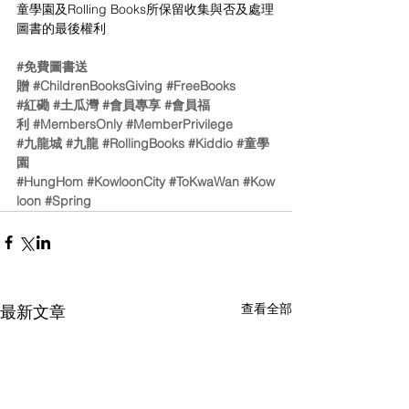
童學園及Rolling Books所保留收集與否及處理
圖書的最後權利
#免費圖書送
贈
#ChildrenBooksGiving
#FreeBooks
#紅磡
#土瓜灣
#會員專享
#會員福
利
#MembersOnly
#MemberPrivilege
#九龍城
#九龍
#RollingBooks
#Kiddio
#童學
園
#HungHom
#KowloonCity
#ToKwaWan
#Kow
loon
#Spring
查看全部
最新文章