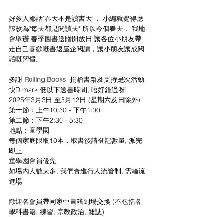
好多人都話"春天不是讀書天"， 小編就覺得應
該改為"每天都是閱讀天" 所以今個春天， 我地
會舉辦 春季圖書送贈開放日 讓各位小朋友帶
走自己喜歡嘅書返屋企閱讀，讓小朋友讓成閱
讀嘅習慣。
多謝 
Rolling Books
  捐贈書籍及支持是次活動
快D mark 低以下送書時間, 唔好錯過呀!
2025年3月3日 至3月12日 (星期六及日除外)
第一節：上午10:30 - 下午1:00
第二節：下午2:30 - 5:30
地點：童學園
每個家庭限取10本，取書後請登記數量, 派完
即止
童學園會員優先
如場內人數太多, 我們會進行人流管制, 需輪流
進場
歡迎各會員帶同家中書籍到場交換 (不包括各
學科書籍, 練習, 宗教政治, 雜誌)