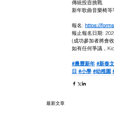
傳統投壼挑戰
新年歌曲音樂椅等等.
報名: 
https://fo
報止報名日期: 202
(成功參加者將會
如有任何爭議，Ki
#農曆新年
#新春
日
#小學
#幼稚園
最新文章