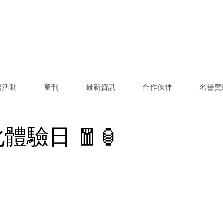
習活動
童刊
最新資訊
合作伙伴
名譽贊
體驗日 🧧🏮