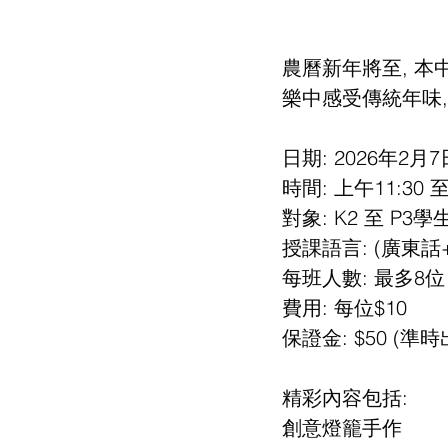
農曆新年將至, 本
樂中感受傳統年味,
日期: 2026年2月
時間: 上午11:30 
對象: K2 至 P3學
授課語言: (廣東話
每班人數: 最多8位
費用: 每位$10
保證金: $50 (
精彩內容包括:
創意燈籠手作