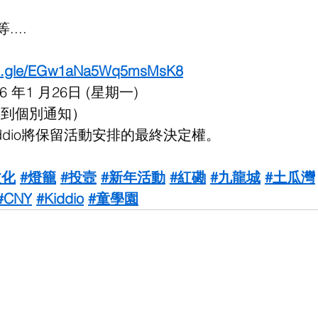
...
rms.gle/EGw1aNa5Wq5msMsK8
6 年1 月26日 (星期一)
收到個別通知）
ddio將保留活動安排的最終決定權。
文化
#燈籠
#投壼
#新年活動
#紅磡
#九龍城
#土瓜灣
#CNY
#Kiddio
#童學園