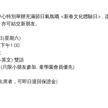
中心特別舉辦充滿節日氣氛嘅 <新春文化體驗日> ,
 亦可結交新朋友。
7日(星期六)
至下午1:00
生
+英文) 雙語
 (只限小朋友參加, 童學園會員優先)
準時出席者，可即日退回保證金)