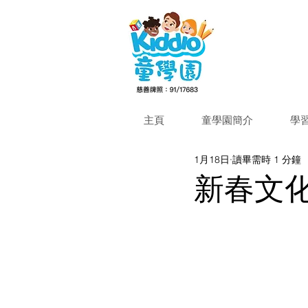
主頁
童學園簡介
學
1月18日
讀畢需時 1 分鐘
新春文化