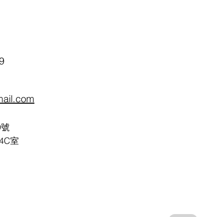
9
mail.com
9號
4C室