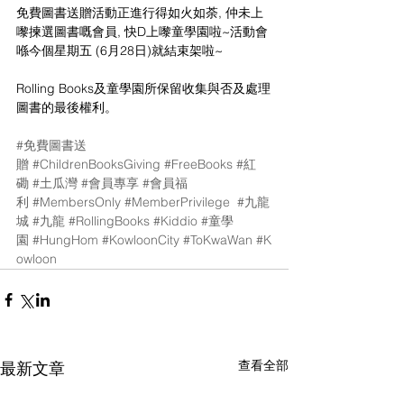
免費圖書送贈活動正進行得如火如荼, 仲未上
嚟揀選圖書嘅會員, 快D上嚟童學園啦~活動會
喺今個星期五 (6月28日)就結束架啦~
Rolling Books及童學園所保留收集與否及處理
圖書的最後權利。
#免費圖書送
贈
#ChildrenBooksGiving
#FreeBooks
#紅
磡
#土瓜灣
#會員專享
#會員福
利
#MembersOnly
#MemberPrivilege
#九龍
城
#九龍
#RollingBooks
#Kiddio
#童學
園
#HungHom
#KowloonCity
#ToKwaWan
#K
owloon
查看全部
最新文章