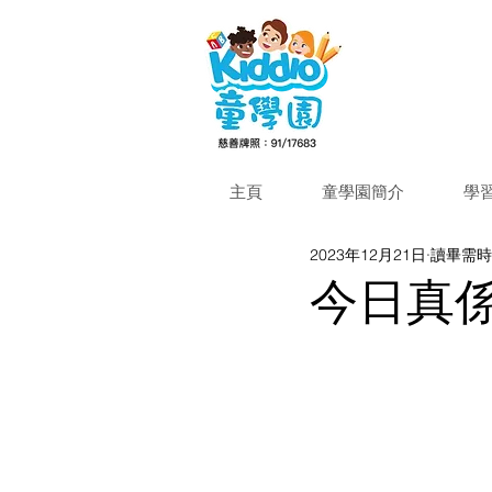
主頁
童學園簡介
學
2023年12月21日
讀畢需時 
今日真係