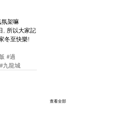
氣氛架嘛
日, 所以大家記
家冬至快樂!
飯
#過
#九龍城
查看全部