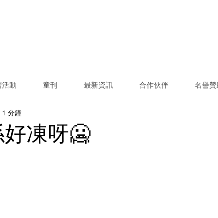
習活動
童刊
最新資訊
合作伙伴
名譽贊
1 分鐘
好凍呀🥶