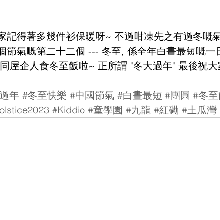
家記得著多幾件衫保暖呀~ 不過咁凍先之有過冬嘅
節氣嘅第二十二個 --- 冬至, 係全年白晝最短嘅一
 同屋企人食冬至飯啦~ 正所謂 "冬大過年" 最後祝大
大過年
#冬至快樂
#中國節氣
#白晝最短
#團圓
#冬至
lstice2023
#Kiddio
#童學園
#九龍
#紅磡
#土瓜灣