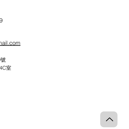
9
mail.com
9號
4C室