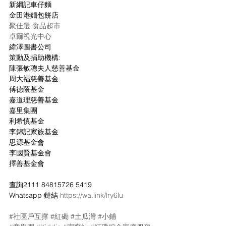
新綱記車仔麵
金田港麵包餅店
聚佳選 食品超市
卓爾視光中心
緯澤圖書公司
策動及捐助機構:
陳張敏聰夫人慈善基金 
周大福慈善基金  
傅德蔭基金 
嘉道理慈善基金
嘉里集團  
利希慎基金 
李錦記家族基金 
思源基金會 
李國賢基金會 
擇善基金會
查詢2111 84815726 5419
Whatsapp 鏈結 
https://wa.link/lry6lu
#社區戶互撑
#紅磡
#土瓜灣
#小鋪