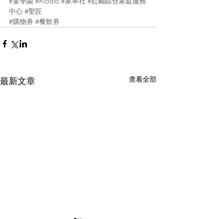
#童學園
#Kiddio
#家寧社
#紅磡綜合家庭服務
中心
#聖匠
#購物券
#餐飲券
查看全部
最新文章