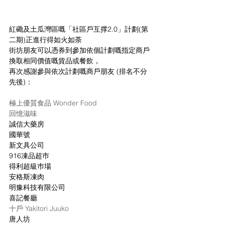
紅磡及土瓜灣區嘅「社區戶互撑2.0」計劃(第
二期)正進行得如火如荼
街坊朋友可以憑券到參加依個計劃嘅指定商戶
換取相同價值嘅貨品或餐飲，
再次感謝參與依次計劃嘅商戶朋友 (排名不分
先後)：
極上優質食品 Wonder Food
回憶滋味
誠信大藥房
國華號
新文具公司
916凍品超巿
得利超級巿場
安格斯凍肉
明豫科技有限公司
喜記餐廳
十戶 Yakitori Juuko
唐人坊